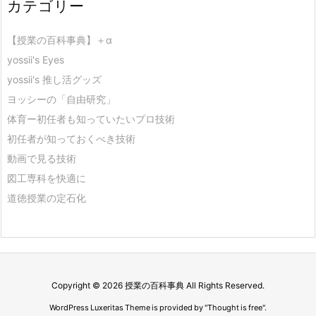
カテゴリー
【授業の百科事典】＋α
yossii's Eyes
yossii's 推し活グッズ
ヨッシーの「自由研究」
体育ー初任者も知っていたいプロ技術
初任者が知っておくべき技術
動画で見る技術
図工専科を快適に
道徳授業の定石化
Copyright ©
2026
授業の百科事典
All Rights Reserved.
WordPress Luxeritas Theme is provided by "
Thought is free
".