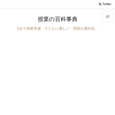
Twitter

授業の百科事典

5分で授業準備・子どもに優しい「授業の選択肢」
メニュ

サイド

前へ

次へ

検索