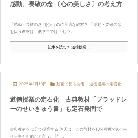
感動、畏敬の念 〔心の美しさ〕の考え方
「感動・畏敬の念｣を扱うのに最適な教材？ 「感動・畏敬の念」
を扱う教材は、低学年では「七つ ...
記事を読む
道徳授業 ...

2025年1月10日

動画で見る技術
,
道徳授業の定石化
道徳授業の定石化 古典教材「ブラッドレ
ーのせいきゅう書」も定石発問で
古典教材を10分で授業する 伴氏は、この教材を10分程度で終わら
せる事も可能だと言う。 読 ...