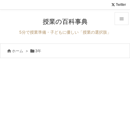
Twitter

授業の百科事典

5分で授業準備・子どもに優しい「授業の選択肢」
メニュ


ホーム
>

3年
サイド

前へ

次へ

検索