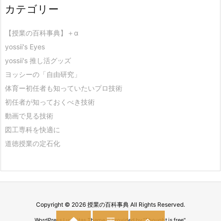
カテゴリー
【授業の百科事典】＋α
yossii's Eyes
yossii's 推し活グッズ
ヨッシーの「自由研究」
体育ー初任者も知っていたいプロ技術
初任者が知っておくべき技術
動画で見る技術
図工専科を快適に
道徳授業の定石化
Copyright ©
2026
授業の百科事典
All Rights Reserved.



WordPress Luxeritas Theme is provided by "
Thought is free
".