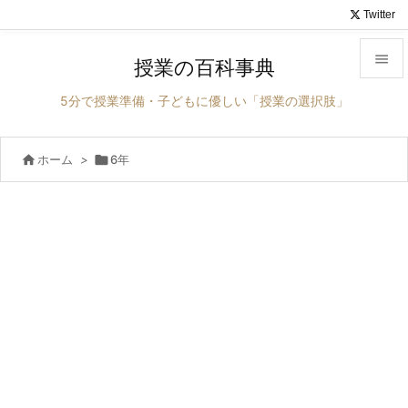
Twitter

授業の百科事典

5分で授業準備・子どもに優しい「授業の選択肢」
メニュ


ホーム
>

6年
サイド

前へ

次へ

検索