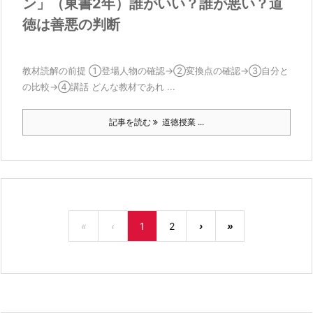
ン」（東書2年）誰がいい？誰が悪い？道
徳は善悪の判断
教材読解の前提 ①登場人物の確認→②変換点の確認→③自分と
の比較→④講話 どんな教材であれ ...
記事を読む
道徳授業 ...
«
‹
1
2
›
»