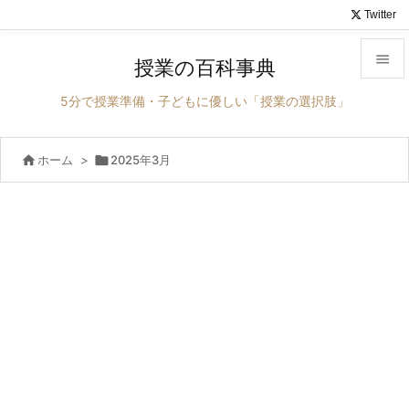
Twitter

授業の百科事典

5分で授業準備・子どもに優しい「授業の選択肢」
メニュ


ホーム
>

2025年3月
サイド

前へ

次へ

検索