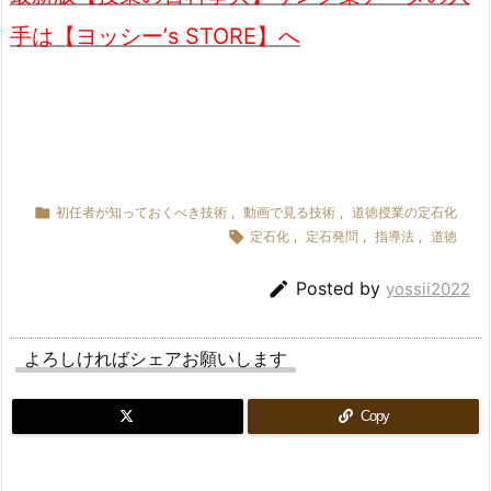
手は【ヨッシー’s STORE】へ

初任者が知っておくべき技術
,
動画で見る技術
,
道徳授業の定石化

定石化
,
定石発問
,
指導法
,
道徳

Posted by
yossii2022
よろしければシェアお願いします
Copy