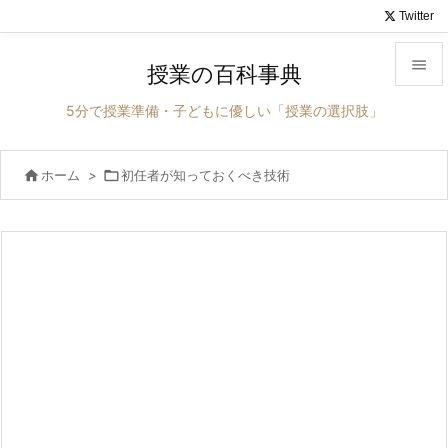
Twitter

授業の百科事典

5分で授業準備・子どもに優しい「授業の選択肢」
メニュ


ホーム
>

初任者が知っておくべき技術
サイド

前へ

次へ

検索