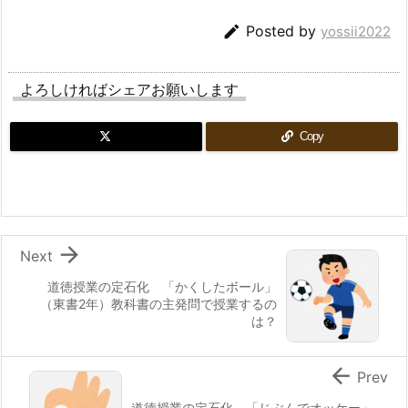

Posted by
yossii2022
よろしければシェアお願いします
Copy

Next
道徳授業の定石化 「かくしたボール」
（東書2年）教科書の主発問で授業するの
は？

Prev
道徳授業の定石化 「じぶんでオッケー」