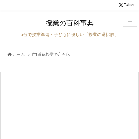
Twitter

授業の百科事典

5分で授業準備・子どもに優しい「授業の選択肢」
メニュ


ホーム
>

道徳授業の定石化
サイド

前へ

次へ

検索