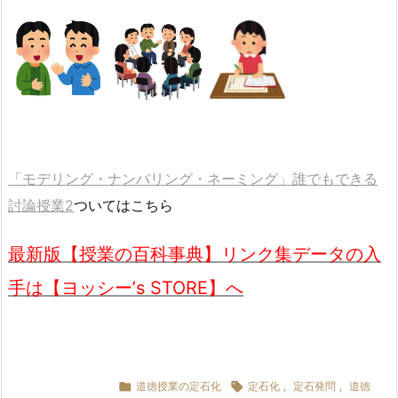
「モデリング・ナンバリング・ネーミング」誰でもできる
討論授業2
ついてはこちら
最新版【授業の百科事典】リンク集データの入
手は【ヨッシー’s STORE】へ

道徳授業の定石化

定石化
,
定石発問
,
道徳