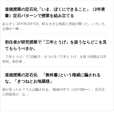
道徳授業の定石化「いま、ぼくにできること」（2年東
書）定石パターンで授業を組み立てる
あらすじ 2011年3月11日、町を大きな地震と津波が襲った。いろいろ
な物が一瞬 ...
初任者が研究授業で「三年とうげ」を扱うならどこを見
てもらうべきか。
「三年とうげ」で｢読解力」をつける ｢三年とうげ」を扱う時期は12月
初旬。初任者 ...
道徳授業の定石化 「教科書｣という権威に騙される
な。「きつねとお地蔵様」
誰が言ったか？で人は騙される。 動画の中で（2分13秒〜）、石川正
三郎校長の「お ...