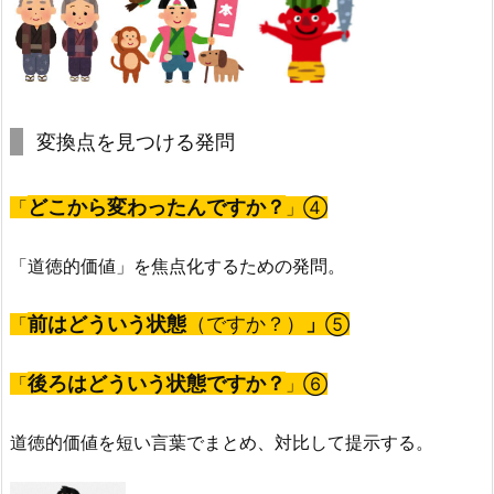
変換点を見つける発問
どこから変わったんですか？
「
」④
「道徳的価値」を焦点化するための発問。
前はどういう状態
（ですか？）
」
「
⑤
後ろはどういう状態ですか？
「
」⑥
道徳的価値を短い言葉でまとめ、対比して提示する。