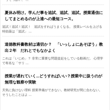
夏休み明け。学んだ事を追試、追試、追試。授業通信に
してまとめるのが上達への最短コース。
追試！追試！追試！ 追試をすればうまくなる。 授業レベルを上げる
特効薬は「追試」 ...
道徳教科書教材は適切か？ 「いっしょにあそぼう」教
出２年 だれとでもなかよく
これは「いじめ」？ 非常に重要な問題提起をしている動画だ。 心理学
で有名な「サリ ...
授業が遅れていく…どうすればいい？授業中に扱うのが
無理な観察や実験
天気に負けない理科 授業準備ができない。教材研究が間に合わない。
そうしたことはよ ...