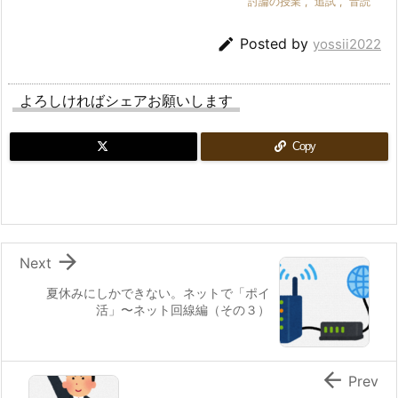
討論の授業
,
追試
,
音読

Posted by
yossii2022
よろしければシェアお願いします
Copy

Next
夏休みにしかできない。ネットで「ポイ
活」〜ネット回線編（その３）

Prev