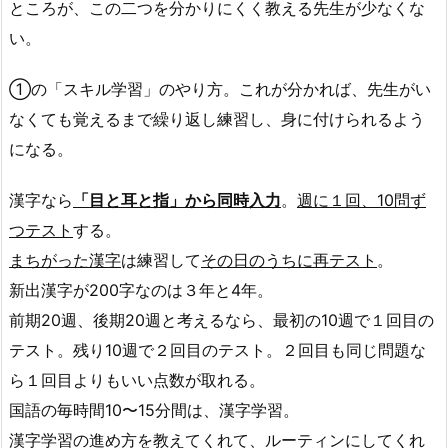
ところが、この二つを分かりにくく教える先生が少なくな
い。
①の「スキル学習」のやり方。これが分かれば、先生がい
なくても覚えるまで繰り返し練習し、身に付けられるよう
になる。
漢字なら
「目と耳と指」から同時入力
。
週に１回、10問ず
つテスト
する。
まちがった漢字
は練習して
その日のうちに再テスト
。
新出漢字が200字なのは３年と4年。
前期20週、後期20週と考えるなら、最初の10週で１回目の
テスト。残り10週で２回目のテスト。２回目も同じ問題な
ら１回目よりもいい点数が取れる。
国語の毎時間10〜15分間は、漢字学習。
漢字学習の進め方を教えてくれて、ルーティンにしてくれ