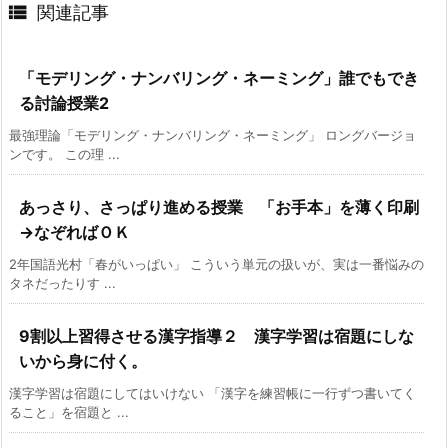

関連記事
「モデリング・ナンバリング・ネーミング」誰でもでき
る討論授業2
最強理論「モデリング・ナンバリング・ネーミング」 ロングバージョ
ンです。 この理 ...
あっさり、さっぱり進める授業 「お手本」を薄く印刷
→なぞればＯＫ
2年国語光村「春がいっぱい」 こういう単元の扱いが、実は一番悩みの
タネだったりす ...
9割以上習得させる漢字指導２ 漢字学習は宿題にしな
いから身に付く。
漢字学習は宿題にしてはいけない 「漢字を練習帳に一行ずつ書いてく
ること」を宿題と ...