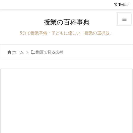
Twitter

授業の百科事典

5分で授業準備・子どもに優しい「授業の選択肢」
メニュ


ホーム
>

動画で見る技術
サイド

前へ

次へ

検索